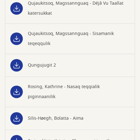
Qujaukitsoq, Magssannguaq - Déjâ Vu Taallat
katersukkat
Qujaukitsoq, Magssannguaq - Sisamanik
teqeqqulik
Qungujugit 2
Rosing, Kathrine - Nasaq teqqialik
piginnaanilik
Silis-Høegh, Bolatta - Aima