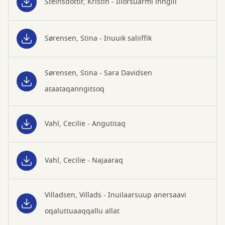
Steinsdóttir, Kristin - Illorsuarmi inngili
Sørensen, Stina - Inuuik saliiffik
Sørensen, Stina - Sara Davidsen
ataataqanngitsoq
Vahl, Cecilie - Angutitaq
Vahl, Cecilie - Najaaraq
Villadsen, Villads - Inuilaarsuup anersaavi
oqaluttuaaqqallu allat