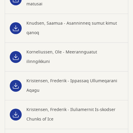
matusai
Knudsen, Saamua - Asanninneq sumut kimut
qanoq
Korneliussen, Ole - Meerannguatut
ilinngikkuni
Kristensen, Frederik - Ippassaq Ullumeqarani
Aqagu
Kristensen, Frederik - Iluliamernit Is-skodser
Chunks of Ice