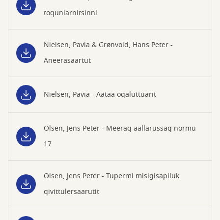
toquniarnitsinni
Nielsen, Pavia & Grønvold, Hans Peter -
Aneerasaartut
Nielsen, Pavia - Aataa oqaluttuarit
Olsen, Jens Peter - Meeraq aallarussaq normu
17
Olsen, Jens Peter - Tupermi misigisapiluk
qivittulersaarutit