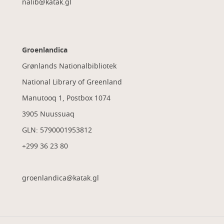
nalib@katak.gl​
Groenlandica
Grønlands Nationalbibliotek
National Library of Greenland
Manutooq 1, Postbox 1074
3905 Nuussuaq
GLN: 5790001953812
+299 36 23 80
groenlandica@katak.gl