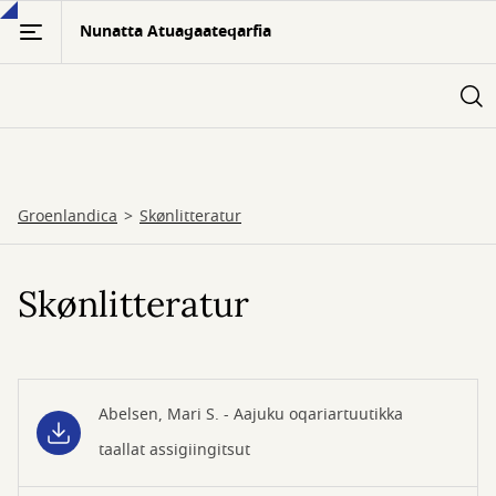
Gå
Nunatta Atuagaateqarfia
til
hovedindhold
Groenlandica
Skønlitteratur
Skønlitteratur
Abelsen, Mari S. - Aajuku oqariartuutikka
taallat assigiingitsut