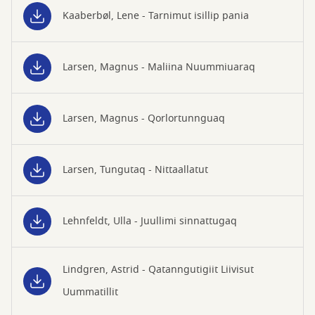
Kaaberbøl, Lene - Tarnimut isillip pania
Larsen, Magnus - Maliina Nuummiuaraq
Larsen, Magnus - Qorlortunnguaq
Larsen, Tungutaq - Nittaallatut
Lehnfeldt, Ulla - Juullimi sinnattugaq
Lindgren, Astrid - Qatanngutigiit Liivisut
Uummatillit