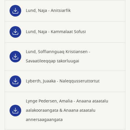
Lund, Naja - Anitsiarfik
Lund, Naja - Kammalaat Sofusi
Lund, Soffiannguaq Kristiansen -
Savaatileeqqap takorluugai
Lyberth, Juaaka - Naleqqusseruttortut
Lynge Pedersen, Amalia - Anaana ataatalu
aalakooraangata & Anaana ataatalu
annersaagaangata