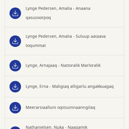
Lynge Pedersen, Amalia - Anaana
qasusoorpoq
Lynge Pedersen, Amalia - Suluup aataava
toqummat
Lynge, Arnajaaq - Nattoralik Marloralik
Lynge, Erna - Maligiaq alligarlu angakkuagaq
Meerarsiaalluni oqitsuinnaanngilaq
Nathanielsen, Nuka - Naagamik