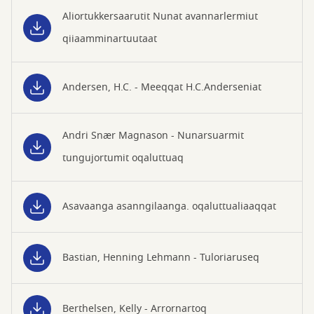
Aliortukkersaarutit Nunat avannarlermiut
qiiaamminartuutaat
Andersen, H.C. - Meeqqat H.C.Anderseniat
Andri Snær Magnason - Nunarsuarmit
tungujortumit oqaluttuaq
Asavaanga asanngilaanga. oqaluttualiaaqqat
Bastian, Henning Lehmann - Tuloriaruseq
Berthelsen, Kelly - Arrornartoq