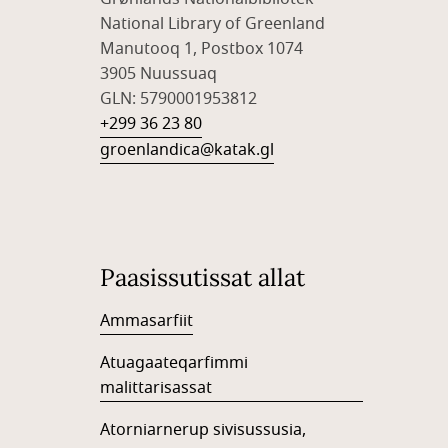
National Library of Greenland
Manutooq 1, Postbox 1074
3905 Nuussuaq
GLN: 5790001953812
+299 36 23 80
groenlandica@katak.gl
Paasissutissat allat
Ammasarfiit
Atuagaateqarfimmi
malittarisassat
Atorniarnerup sivisussusia,