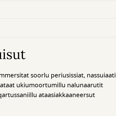
isut
mersitat soorlu periusissiat, nassuiaati
aataat ukiumoortumillu nalunaarutit
artussaniillu ataasiakkaaneersut