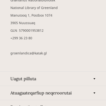
Grønlands Nationalbibliotek
National Library of Greenland
Manutooq 1, Postbox 1074
3905 Nuussuaq
GLN: 5790001953812
+299 36 23 80
groenlandica@katak.gl
Uagut pilluta
Atuagaateqarfiup neqeroorutai