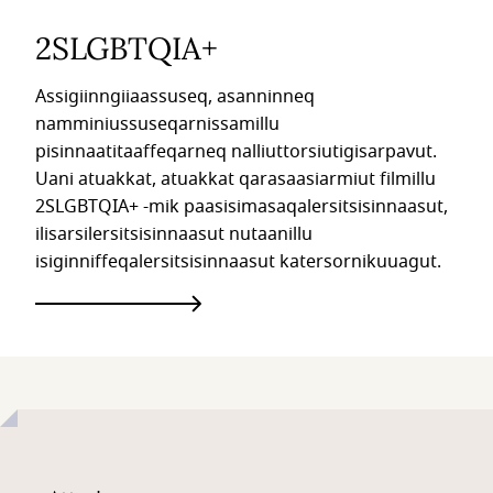
2SLGBTQIA+
Assigiinngiiaassuseq, asanninneq
namminiussuseqarnissamillu
pisinnaatitaaffeqarneq nalliuttorsiutigisarpavut.
Uani atuakkat, atuakkat qarasaasiarmiut filmillu
2SLGBTQIA+ -mik paasisimasaqalersitsisinnaasut,
ilisarsilersitsisinnaasut nutaanillu
isiginniffeqalersitsisinnaasut katersornikuuagut.