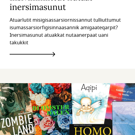
inersimasunut
Atuarlutit misigisassarsiornissannut tulliuttumut
isumassarsiorfigisinnaasannik amigaateqarpit?
Inersimasunut atuakkat nutaanerpaat uani
takukkit