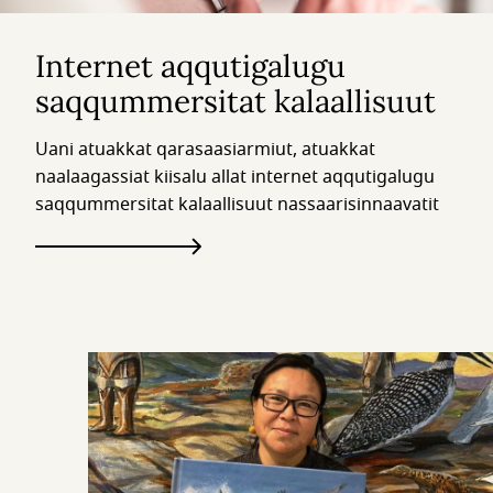
Internet aqqutigalugu
saqqummersitat kalaallisuut
Uani atuakkat qarasaasiarmiut, atuakkat
naalaagassiat kiisalu allat internet aqqutigalugu
saqqummersitat kalaallisuut nassaarisinnaavatit