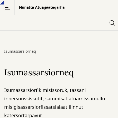
Skip
Nunatta Atuagaateqarfia
to
main
content
Isumassarsiorneq
Isumassarsiorneq
Isumassarsiorfik misissoruk, tassani
innersuussissutit, sammisat atuarnissamullu
misigisassarsiorfissatsialaat ilinnut
katersortarpavut.