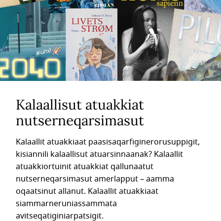
Kalaallisut atuakkiat
nutserneqarsimasut
Kalaallit atuakkiaat paasisaqarfiginerorusuppigit,
kisiannili kalaallisut atuarsinnaanak? Kalaallit
atuakkiortuinit atuakkiat qallunaatut
nutserneqarsimasut amerlapput – aamma
oqaatsinut allanut. Kalaallit atuakkiaat
siammarneruniassammata
avitseqatiginiarpatsigit.