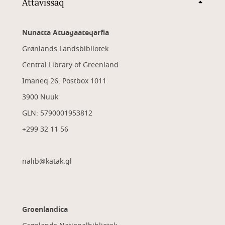
Attavissaq
Nunatta Atuagaateqarfia
Grønlands Landsbibliotek
Central Library of Greenland
Imaneq 26, Postbox 1011
3900 Nuuk
GLN: 5790001953812
+299 32 11 56
nalib@katak.gl​
Groenlandica