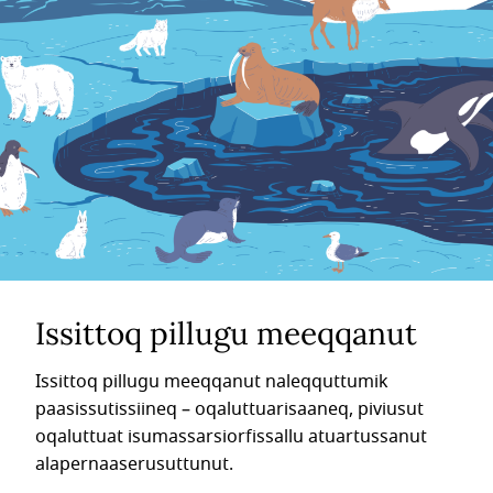
Issittoq pillugu meeqqanut
Issittoq pillugu meeqqanut naleqquttumik
paasissutissiineq – oqaluttuarisaaneq, piviusut
oqaluttuat isumassarsiorfissallu atuartussanut
alapernaaserusuttunut.