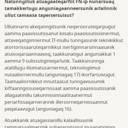
Nalunngiliuk atuagaateqarfiit FN-ip nunarsuaq
tamakkerlugu anguniagaanneersunik arlalinnik
ullut tamaasa tapersersuisut?
Ulluinnarni akeqanngitsunik neqerooruteqarpugut
aamma paasissutissanut kiisalu paasissutissiinermut,
attaveqatigiinnermut IT-mullu tunngasunik teknikikkut
atortorissaaruteqarnikkut iserfigiinnarsinnaasanik
atuisoqariaannaavoq, taakkunatigut anguniakkat 1
aamma 9 sulissutigineqarlutik. Taakkununnga
atatillugu ilisimatusarnermut, teknologiimut
nutaaliornermullu (anguniagaq 17) ikorfartuivugut.
Taamaaliornikkut innuttaasut tunngaviusumik
kiffaanngissuseqarnissaat aamma paasissutissanik
allagaatinillu takunnissinnaatitaanermut
periarfissaqarnerannik illersorneqarnissaannut
peqataavugut (anguniagaq 16).
Atuakkanik atuagassianillu kalaallisuunik
tammatsaaliinermik suliaqarnitsigut inuiaqatigiinni