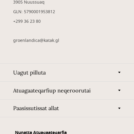
3905 Nuussuaq
GLN: 5790001953812
+299 36 23 80
groenlandica@katak.gl
Uagut pilluta
Atuagaateqarfiup neqeroorutai
Paasissutissat allat
Nunatta Atuagaateqarfia