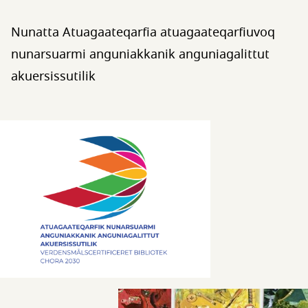
Nunatta Atuagaateqarfia atuagaateqarfiuvoq
nunarsuarmi anguniakkanik anguniagalittut
akuersissutilik