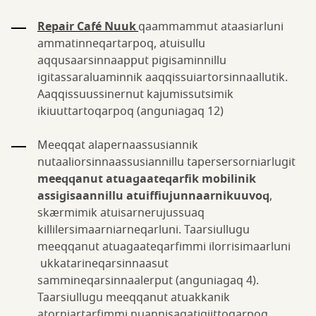
Repair Café Nuuk
qaammammut ataasiarluni
ammatinneqartarpoq, atuisullu
aqqusaarsinnaapput pigisaminnillu
igitassaraluaminnik aaqqissuiartorsinnaallutik.
Aaqqissuussinernut kajumissutsimik
ikiuuttartoqarpoq (anguniagaq 12)
Meeqqat alapernaassusiannik
nutaaliorsinnaassusiannillu tapersersorniarlugit
meeqqanut atuagaateqarfik mobilinik
assigisaannillu atuiffiujunnaarnikuuvoq
,
skærmimik atuisarnerujussuaq
killilersimaarniarneqarluni. Taarsiullugu
meeqqanut atuagaateqarfimmi ilorrisimaarluni
ukkatarineqarsinnaasut
sammineqarsinnaalerput (anguniagaq 4).
Taarsiullugu meeqqanut atuakkanik
atorniartarfimmi nuannisaqatigiittoqarpoq