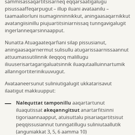
sammisassaqartitsisarneq eqqarsaatigalugu
pisussaaffeqarpugut
– illup iluani avataanilu –
taamaaliorluni isumaginninnikkut, aningaasaqarnikkut
avatangiisinillu piujuartitsiniarnissaq tunngavigalugit
ingerlanneqarsinnaapput.
Nunatta Atuagaateqarfiani silap pissusianut,
aningaasaqarnermut sulisullu atugarissaarnissaannut
attuumassutilinnik ileqqoq malillugu
iliuuserisartagarigaluatsinnik iluaqutaalluinnartumik
allanngortiterinikuuvugut.
Avataaneersunut suliniutigalugit ukkatarisavut
ilaatigut makkuupput:
Nalequttat tamponillu
aaqartartunut
iluaqutissat
akeqanngitsut
anartarfitsinni
tigoriaannaapput, atuisuttalu pisariaqartitsisut
peqqissusiannut tunngatillugu suliniutaallutik
(anguniakkat 3, 5, 6 aamma 10)