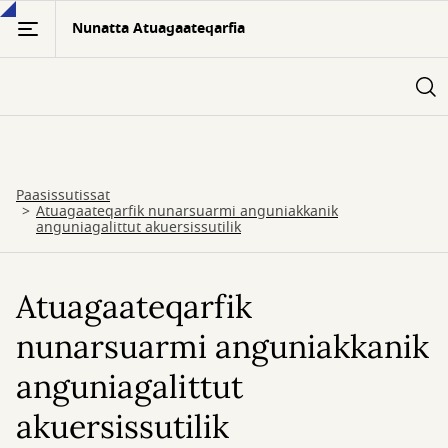
Skip
Nunatta Atuagaateqarfia
to
main
content
Paasissutissat
Atuagaateqarfik nunarsuarmi anguniakkanik
anguniagalittut akuersissutilik
Atuagaateqarfik
nunarsuarmi anguniakkanik
anguniagalittut
akuersissutilik