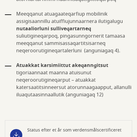
Meeqqanut atuagaateqarfiup mobilinik
assigisaannillu atuiffiujunnaarnera ilutigalugu
nutaaliorluni sulliveqartarneq
suliutigineqarpoq, pingasunngornerit tamaasa
meeqqanut sammisassaqartitsisarneq
neqeroorutigineqartalerluni (anguniagaq 4).
Atuakkat karsimiittut akeqanngitsut
tigoriaannaat maanna atuisunut
neqeroorutigineqarput – atuakkat
katersaatitsinneersut atorunnaagaapput, allanulli
iluaqutaasinnaallutik (anguniagaq 12)
Status efter et år som verdensmålscertificeret