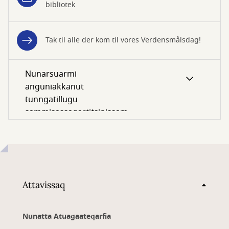
bibliotek
Tak til alle der kom til vores Verdensmålsdag!
Nunarsuarmi
anguniakkanut
tunngatillugu
sammisassaqartitsinissamik
isumassarsiaqarpit
uagutsinnut
siunnersuutigisinnaasannik?
Attavissaq
Nunatta Atuagaateqarfia