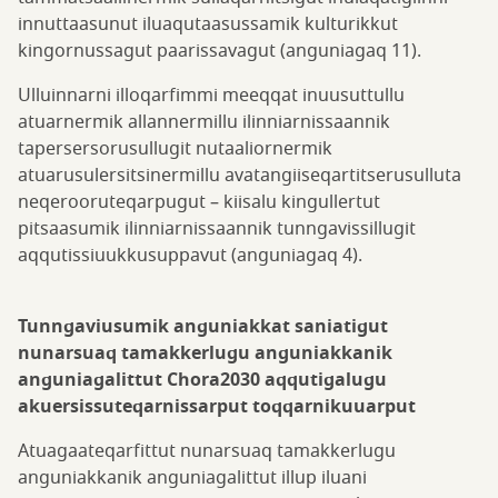
innuttaasunut iluaqutaasussamik kulturikkut
kingornussagut paarissavagut (anguniagaq 11).
Ulluinnarni illoqarfimmi meeqqat inuusuttullu
atuarnermik allannermillu ilinniarnissaannik
tapersersorusullugit nutaaliornermik
atuarusulersitsinermillu avatangiiseqartitserusulluta
neqerooruteqarpugut – kiisalu kingullertut
pitsaasumik ilinniarnissaannik tunngavissillugit
aqqutissiuukkusuppavut (anguniagaq 4).
Tunngaviusumik anguniakkat saniatigut
nunarsuaq tamakkerlugu anguniakkanik
anguniagalittut Chora2030 aqqutigalugu
akuersissuteqarnissarput toqqarnikuuarput
Atuagaateqarfittut nunarsuaq tamakkerlugu
anguniakkanik anguniagalittut illup iluani