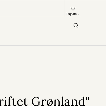
Eqqaamajuk
riftet Grønland"