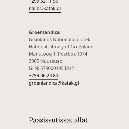
+299 32 11 56
nalib@katak.gl​
Groenlandica
Grønlands Nationalbibliotek
National Library of Greenland
Manutooq 1, Postbox 1074
3905 Nuussuaq
GLN: 5790001953812
+299 36 23 80
groenlandica@katak.gl
Paasissutissat allat