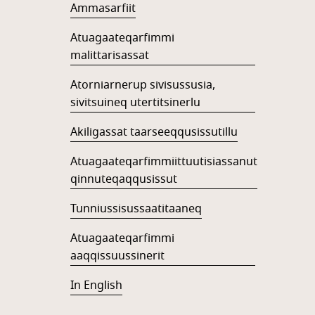
Ammasarfiit
Atuagaateqarfimmi
malittarisassat
Atorniarnerup sivisussusia,
sivitsuineq utertitsinerlu
Akiligassat taarseeqqusissutillu
Atuagaateqarfimmiittuutisiassanut
qinnuteqaqqusissut
Tunniussisussaatitaaneq
Atuagaateqarfimmi
aaqqissuussinerit
In English