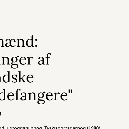
mænd:
inger af
ndske
defangere"
1
gdliutitoqqaniippoq. Tyskisoortaqarpoq (1980)