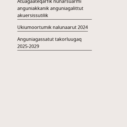
Atuagaateqarfik nunarsuarmi
anguniakkanik anguniagalittut
akuersissutilik
Ukiumoortumik nalunaarut 2024
Anguniagassatut takorluugaq
2025-2029