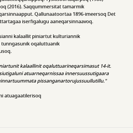
oq (2016). Saqqummersitat tamarmik
qarsinnaapput. Qallunaatoortaa 1896-imeersoq Det
ittartagaa iserfigalugu aaneqarsinnaavoq.
ianni kalaallit piniartut kulturiannik
 tunngasunik oqaluttuanik
usoq.
iartunit kalaallinit oqaluttuarineqarsimasut 14-it.
utigaluni atuarneqarnissaa innersuussutigaara
innartuummata pissanganartorujussuullutillu."
mi atuagaatilerisoq