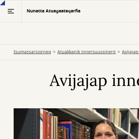
Skip
Nunatta Atuagaateqarfia
to
main
content
Isumassarsiorneq
Atuakkanik innersuussinerit
Avijajap
Avijajap in