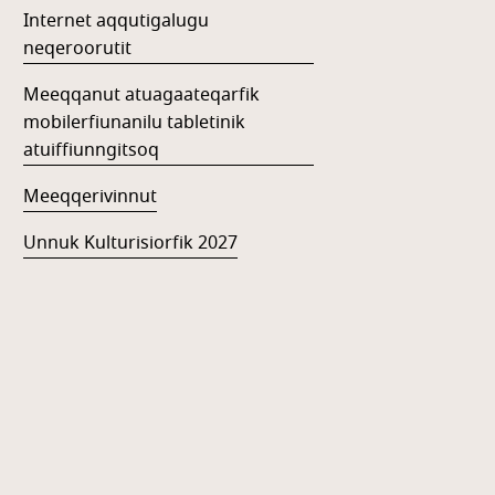
Internet aqqutigalugu
neqeroorutit
Meeqqanut atuagaateqarfik
mobilerfiunanilu tabletinik
atuiffiunngitsoq
Meeqqerivinnut
Unnuk Kulturisiorfik 2027