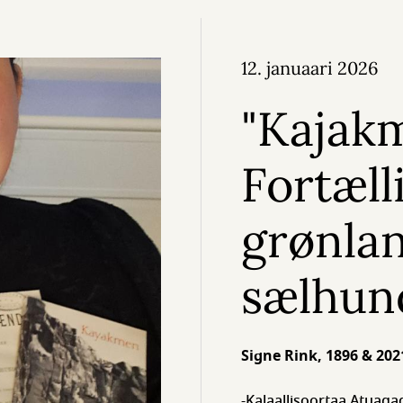
12. januaari 2026
"Kajak
Fortæll
grønla
sælhun
Signe Rink, 1896 & 202
-Kalaallisoortaa Atuaga