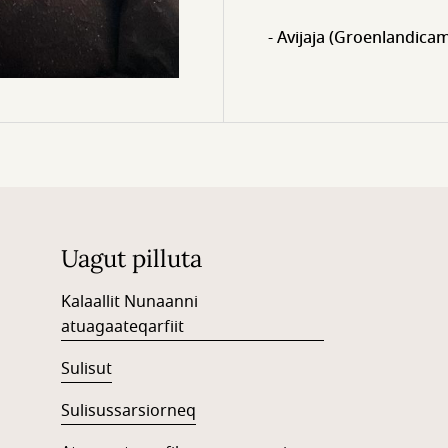
- Avijaja (Groenlandicam
Uagut pilluta
Kalaallit Nunaanni
atuagaateqarfiit
Sulisut
Sulisussarsiorneq