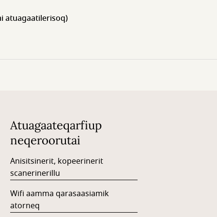
i atuagaatilerisoq)
Atuagaateqarfiup
neqeroorutai
Anisitsinerit, kopeerinerit
scanerinerillu
Wifi aamma qarasaasiamik
atorneq