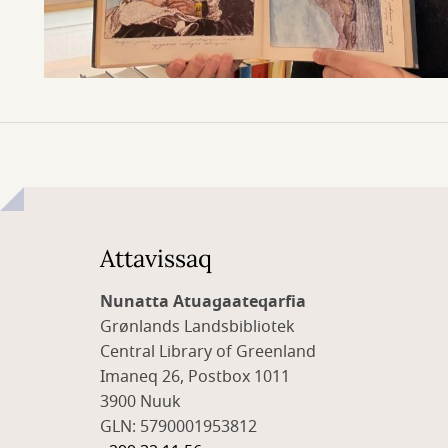
Attavissaq
Nunatta Atuagaateqarfia
Grønlands Landsbibliotek
Central Library of Greenland
Imaneq 26, Postbox 1011
3900 Nuuk
GLN: 5790001953812