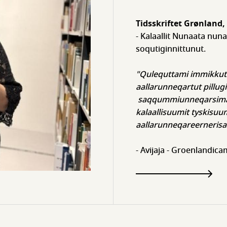
Tidsskriftet Grønland, 
- Kalaallit Nunaata nun
soqutiginnittunut.
"Qulequttami immikkut
aallarunneqartut pillugi
saqqummiunneqarsiman
kalaallisuumit tyskisuum
aallarunneqareernerisa
- Avijaja - Groenlandica