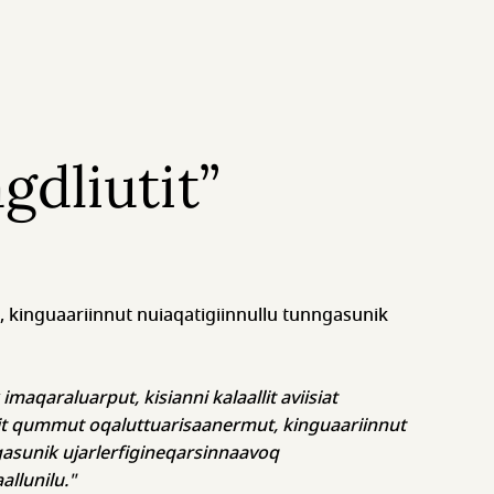
gdliutit”
 kinguaariinnut nuiaqatigiinnullu tunngasunik
imaqaraluarput, kisianni kalaallit aviisiat
iit qummut oqaluttuarisaanermut, kinguaariinnut
gasunik ujarlerfigineqarsinnaavoq
llunilu."