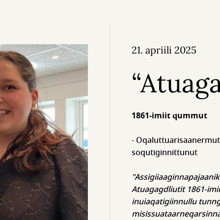
21. apriili 2025
“Atuaga
1861-imiit qummut
- Oqaluttuarisaanermut,
soqutiginnittunut
"Assigiiaaginnapajaanik 
Atuagagdliutit 1861-im
inuiaqatigiinnullu tunn
misissuataarneqarsinnaa