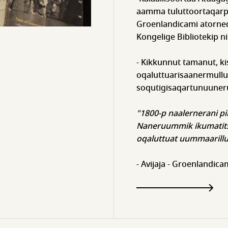
aamma tuluttoortaqarp
Groenlandicami atorne
Kongelige Bibliotekip n
- Kikkunnut tamanut, kis
oqaluttuarisaanermullu
soqutigisaqartunuuner
"1800-p naalernerani pin
Naneruummik ikumatitsi
oqaluttuat uummaarillu
- Avijaja - Groenlandica