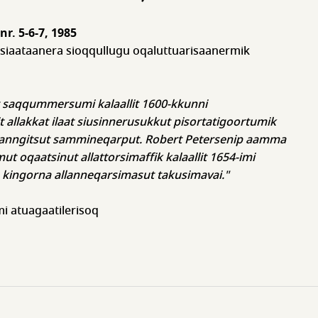
nr. 5-6-7, 1985
asiaataanera sioqqullugu oqaluttuarisaanermik
 saqqummersumi kalaallit 1600-kkunni
t allakkat ilaat siusinnerusukkut pisortatigoortumik
ngitsut sammineqarput. Robert Petersenip aamma
ut oqaatsinut allattorsimaffik kalaallit 1654-imi
 kingorna allanneqarsimasut takusimavai."
mi atuagaatilerisoq