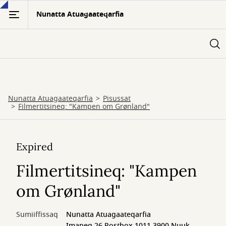
Skip
Nunatta Atuagaateqarfia
to
main
content
Nunatta Atuagaateqarfia
Pisussat
Filmertitsineq: "Kampen om Grønland"
Expired
Filmertitsineq: "Kampen
om Grønland"
Sumiiffissaq
Nunatta Atuagaateqarfia
Imaneq 26 Postbox 1011 3900 Nuuk