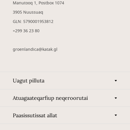
Manutooq 1, Postbox 1074
3905 Nuussuaq
GLN: 5790001953812
+299 36 23 80
groenlandica@katak.gl
Uagut pilluta
Atuagaateqarfiup neqeroorutai
Paasissutissat allat