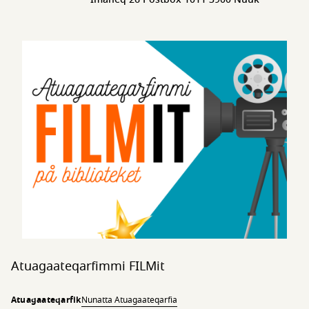
Atuagaateqarfimmi FILMit
Atuagaateqarfik
Nunatta Atuagaateqarfia