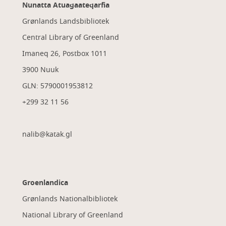
Nunatta Atuagaateqarfia
Grønlands Landsbibliotek
Central Library of Greenland
Imaneq 26, Postbox 1011
3900 Nuuk
GLN: 5790001953812
+299 32 11 56
nalib@katak.gl​
Groenlandica
Grønlands Nationalbibliotek
National Library of Greenland