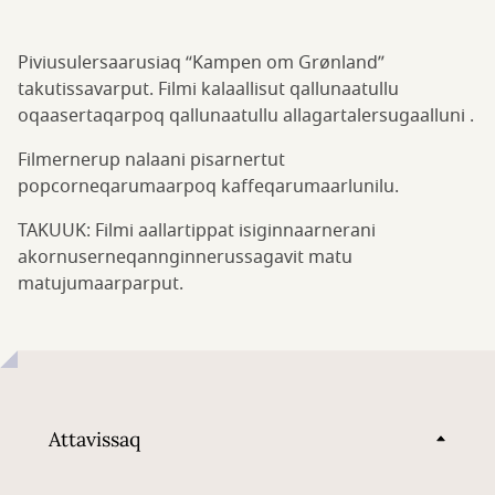
Piviusulersaarusiaq “Kampen om Grønland”
takutissavarput. Filmi kalaallisut qallunaatullu
oqaasertaqarpoq qallunaatullu allagartalersugaalluni .
Filmernerup nalaani pisarnertut
popcorneqarumaarpoq kaffeqarumaarlunilu.
TAKUUK: Filmi aallartippat isiginnaarnerani
akornuserneqannginnerussagavit matu
matujumaarparput.
Attavissaq