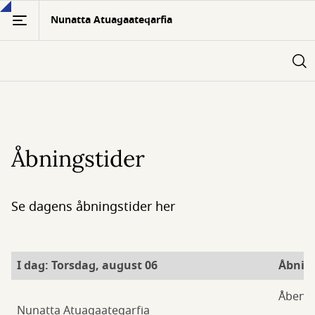
Gå
Nunatta Atuagaateqarfia
til
hovedindhold
Åbningstider
Se dagens åbningstider her
I dag: Torsdag, august 06
Åbning
Åbent
Nunatta Atuagaateqarfia