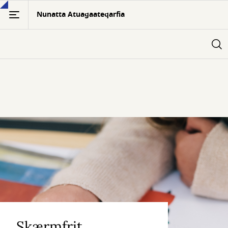
Gå
Nunatta Atuagaateqarfia
til
hovedindhold
Børnebiblioteket
Skærmfrit