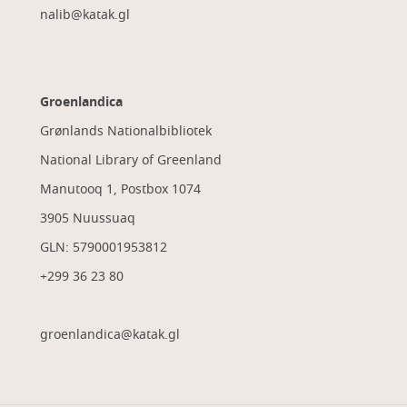
nalib@katak.gl​
Groenlandica
Grønlands Nationalbibliotek
National Library of Greenland
Manutooq 1, Postbox 1074
3905 Nuussuaq
GLN: 5790001953812
+299 36 23 80
groenlandica@katak.gl