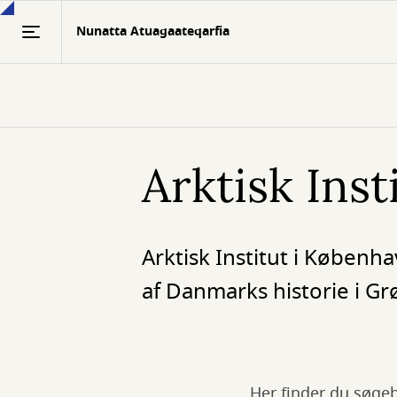
Gå
Nunatta Atuagaateqarfia
til
hovedindhold
Arktisk Inst
Arktisk Institut i Køben
af Danmarks historie i Gr
Her finder du søgeb