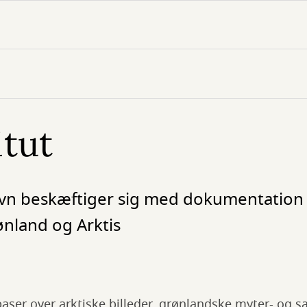
itut
havn beskæftiger sig med dokumentation
ønland og Arktis
aser over arktiske billeder, grønlandske myter- og 