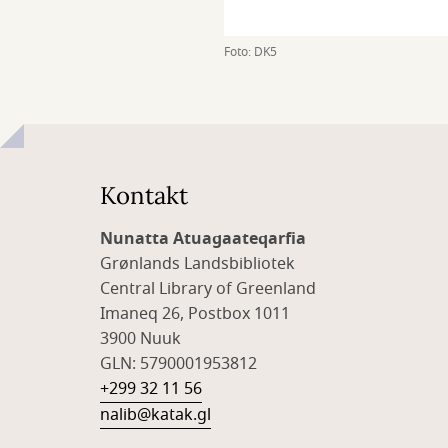
Foto: DK5
Kontakt
Nunatta Atuagaateqarfia
Grønlands Landsbibliotek
Central Library of Greenland
Imaneq 26, Postbox 1011
3900 Nuuk
GLN: 5790001953812
+299 32 11 56
nalib@katak.gl​