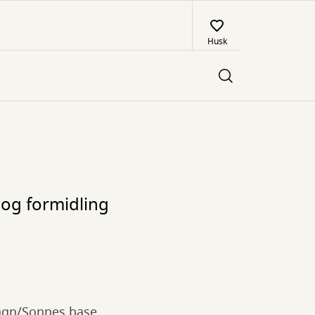
Husk
 og formidling
sagn/Sonnes base,