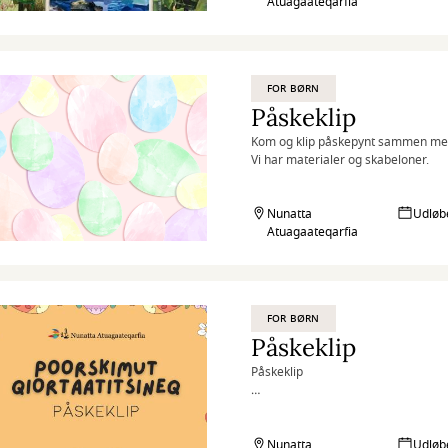
Atuagaateqarfia
FOR BØRN
Påskeklip
Kom og klip påskepynt sammen med
Vi har materialer og skabeloner.
Nunatta
Udløb
Atuagaateqarfia
FOR BØRN
Påskeklip
Påskeklip
Lørdag den 12. april
Kl. 11.00-14.00
Nunatta
Udløb