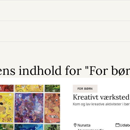
s indhold for "For bør
FOR BØRN
Kreativt værksted
Kom og lav kreative aktiviteter i b
Nunatta
Udløb