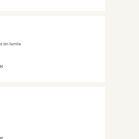
 din familie.
et
et