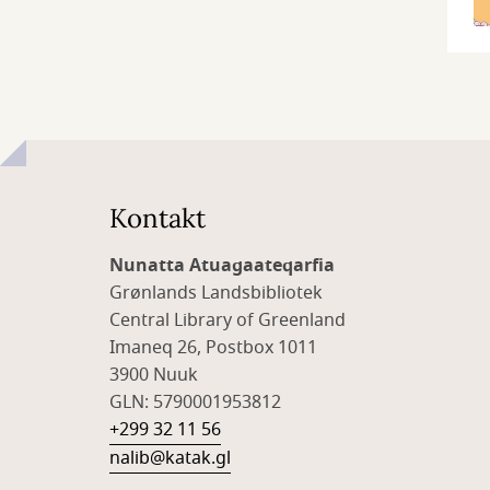
Kontakt
Nunatta Atuagaateqarfia
Grønlands Landsbibliotek
Central Library of Greenland
Imaneq 26, Postbox 1011
3900 Nuuk
GLN: 5790001953812
+299 32 11 56
nalib@katak.gl​