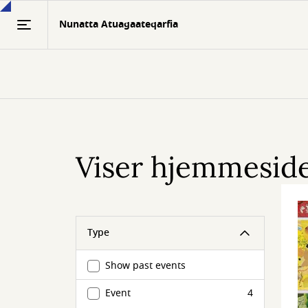
Gå
Nunatta Atuagaateqarfia
til
hovedindhold
Viser hjemmesiden
Type
Show past events
Event
4