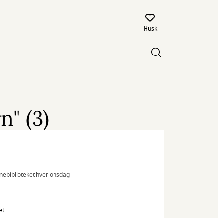
Husk
n" (3)
ørnebiblioteket hver onsdag
et