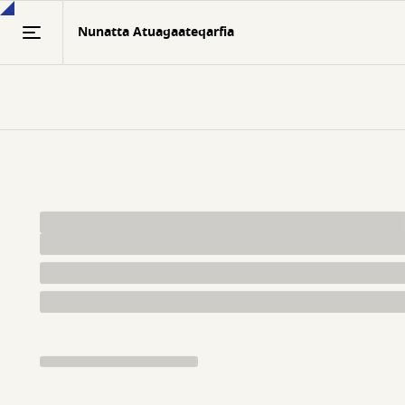
Gå
Nunatta Atuagaateqarfia
til
hovedindhold