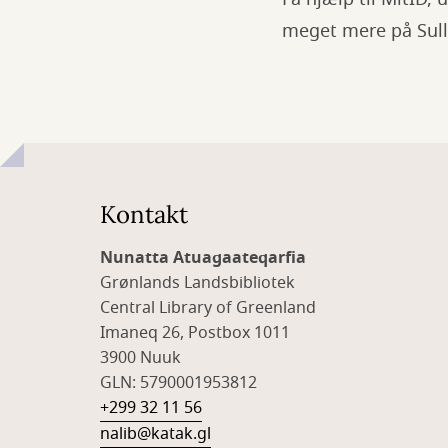
meget mere på Sulli
Kontakt
Nunatta Atuagaateqarfia
Grønlands Landsbibliotek
Central Library of Greenland
Imaneq 26, Postbox 1011
3900 Nuuk
GLN: 5790001953812
+299 32 11 56
nalib@katak.gl​