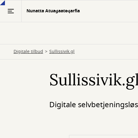
Gå
Nunatta Atuagaateqarfia
til
hovedindhold
Digitale tilbud
Sullissivik.gl
Sullissivik.g
Digitale selvbetjeningsl