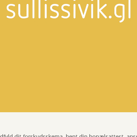
 udfyld dit forskudsskema, hent din bopælsattest, an