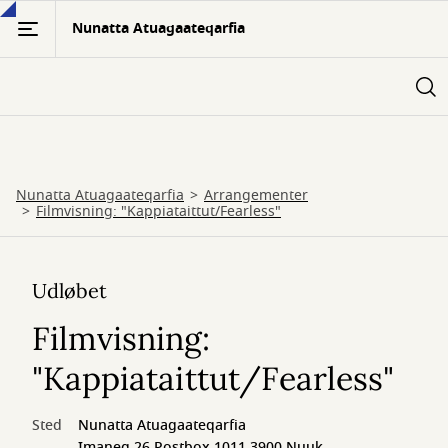
Gå
Nunatta Atuagaateqarfia
til
hovedindhold
Nunatta Atuagaateqarfia
Arrangementer
Filmvisning: "Kappiataittut/Fearless"
Udløbet
Filmvisning:
"Kappiataittut/Fearless"
Sted
Nunatta Atuagaateqarfia
Imaneq 26 Postbox 1011 3900 Nuuk